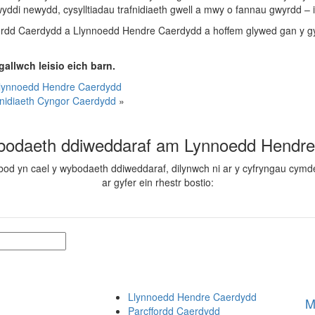
di newydd, cysylltiadau trafnidiaeth gwell a mwy o fannau gwyrdd – i
ordd Caerdydd a Llynnoedd Hendre Caerdydd a hoffem glywed gan y gymun
gallwch leisio eich barn.
Llynnoedd Hendre Caerdydd
nidiaeth Cyngor Caerdydd
»
bodaeth ddiweddaraf am Lynnoedd Hendr
bod yn cael y wybodaeth ddiweddaraf, dilynwch ni ar y cyfryngau cymde
ar gyfer ein rhestr bostio:
Llynnoedd Hendre Caerdydd
M
Parcffordd Caerdydd