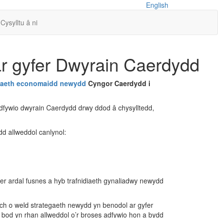
English
Cysylltu â ni
r gyfer Dwyrain Caerdydd
gaeth economaidd newydd
Cyngor Caerdydd i
dfywio dwyrain Caerdydd drwy ddod â chysylltedd,
d allweddol canlynol:
fer ardal fusnes a hyb trafnidiaeth gynaliadwy newydd
ch o weld strategaeth newydd yn benodol ar gyfer
bod yn rhan allweddol o’r broses adfywio hon a bydd