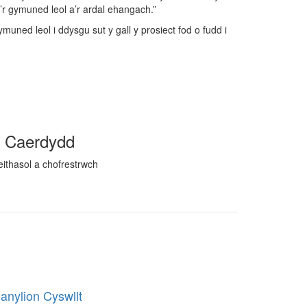
’r gymuned leol a’r ardal ehangach.”
ed leol i ddysgu sut y gall y prosiect fod o fudd i
e Caerdydd
ithasol a chofrestrwch
anylion Cyswllt