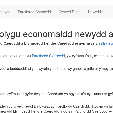
erdydd
Parcffordd Caerdydd
Cymryd Rhan
Newyddion
tblygu economaidd newydd a
ordd Caerdydd a Llynnoedd Hendre Caerdydd ei gynnwys yn
strate
thu gan orsaf drenau
Parcffordd Caerdydd,
yw cyfrannu’n sylweddol at a
di a buddsoddiad yn nwyrain y ddinas drwy ganolbwyntio ar y meysyd
au cyffrous ar gyfer dwyrain Caerdydd yn ogystal â’n cynlluniau ar gy
deirydd Gweithredol Datblygiadau Parcffordd Caerdydd: “Rydym yn fal
d newydd Llynnoedd Hendre Caerdydd a gorsaf Parcffordd Caerdydd yw 