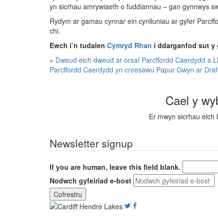
yn sicrhau amrywiaeth o fuddiannau – gan gynnwys swyd
Rydym ar gamau cynnar ein cynlluniau ar gyfer Parcff
chi.
Ewch i’n tudalen
Cymryd Rhan
i ddarganfod sut y 
«
Dweud eich dweud ar orsaf Parcffordd Caerdydd a 
Parcffordd Caerdydd yn croesawu Papur Gwyn ar Draf
Cael y wy
Er mwyn sicrhau eich 
Newsletter signup
If you are human, leave this field blank.
Nodwch gyfeiriad e-bost
Cofrestru