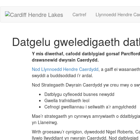
Cartref
Llynnoedd Hendre Ca
Datgelu gweledigaeth da
Y mis diwethaf, cafodd datblygiad gorsaf Parcff
drawsnewid dwyrain Caerdydd.
Nod Llynnoedd Hendre Caerdydd
, a gaiff ei wasanae
swyddi a buddsoddiad i’r ardal.
Nod Strategaeth Dwyrain Caerdydd yw creu mwy o swyd
Datblygu cyfleoedd busnes newydd
Gwella trafnidiaeth leol
Cefnogi gwelliannau i seilwaith a’r amgylchedd
Mae’r strategaeth yn cynnwys amrywiaeth o ddatblygiad
yn Llaneirwg.
Wrth groesawu’r cynigion, dywedodd Nigel Roberts, Ca
llywio llwyddiant yn nwyrain Caerdydd. Nod datblygia